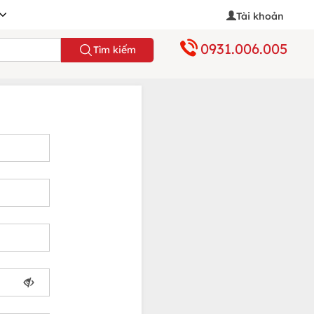
Tài khoản
0931.006.005
Tìm kiếm