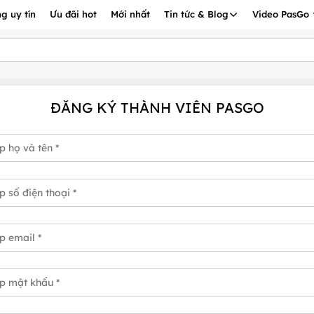
g uy tín
Ưu đãi hot
Mới nhất
Tin tức & Blog
Video PasGo
ĐĂNG KÝ THÀNH VIÊN PASGO