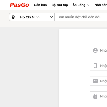
Gần bạn
Bộ sưu tập
Ăn uống
Nhà hàn