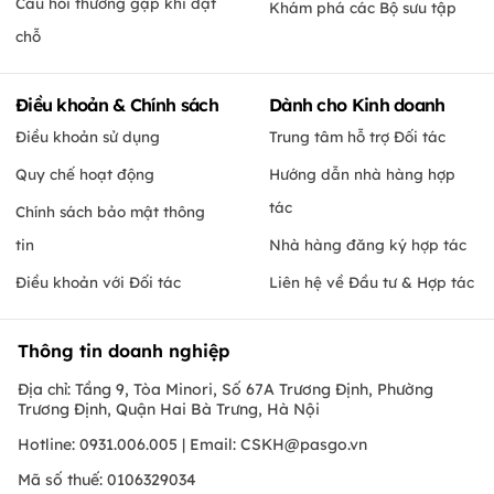
Câu hỏi thường gặp khi đặt
Khám phá các Bộ sưu tập
chỗ
Điều khoản & Chính sách
Dành cho Kinh doanh
Điều khoản sử dụng
Trung tâm hỗ trợ Đối tác
Quy chế hoạt động
Hướng dẫn nhà hàng hợp
tác
Chính sách bảo mật thông
tin
Nhà hàng đăng ký hợp tác
Điều khoản với Đối tác
Liên hệ về Đầu tư & Hợp tác
Thông tin doanh nghiệp
Địa chỉ: Tầng 9, Tòa Minori, Số 67A Trương Định, Phường
Trương Định, Quận Hai Bà Trưng, Hà Nội
Hotline: 0931.006.005 | Email:
CSKH@pasgo.vn
Mã số thuế: 0106329034