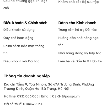
Câu hỏi thường gặp khi đặt
Khám phá các Bộ sưu tập
chỗ
Điều khoản & Chính sách
Dành cho Kinh doanh
Điều khoản sử dụng
Trung tâm hỗ trợ Đối tác
Quy chế hoạt động
Hướng dẫn nhà hàng hợp
tác
Chính sách bảo mật thông
tin
Nhà hàng đăng ký hợp tác
Điều khoản với Đối tác
Liên hệ về Đầu tư & Hợp tác
Thông tin doanh nghiệp
Địa chỉ: Tầng 9, Tòa Minori, Số 67A Trương Định, Phường
Trương Định, Quận Hai Bà Trưng, Hà Nội
Hotline: 0931.006.005 | Email:
CSKH@pasgo.vn
Mã số thuế: 0106329034