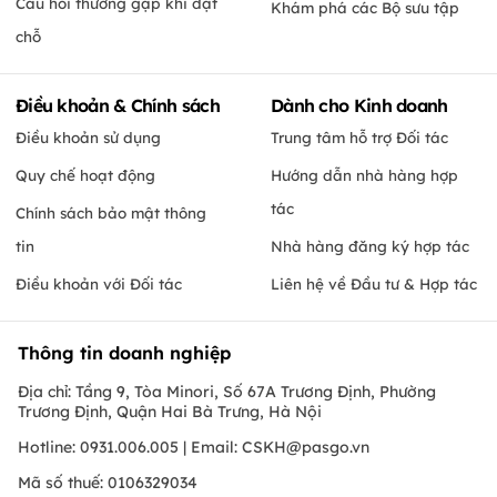
Câu hỏi thường gặp khi đặt
Khám phá các Bộ sưu tập
chỗ
Điều khoản & Chính sách
Dành cho Kinh doanh
Điều khoản sử dụng
Trung tâm hỗ trợ Đối tác
Quy chế hoạt động
Hướng dẫn nhà hàng hợp
tác
Chính sách bảo mật thông
tin
Nhà hàng đăng ký hợp tác
Điều khoản với Đối tác
Liên hệ về Đầu tư & Hợp tác
Thông tin doanh nghiệp
Địa chỉ: Tầng 9, Tòa Minori, Số 67A Trương Định, Phường
Trương Định, Quận Hai Bà Trưng, Hà Nội
Hotline: 0931.006.005 | Email:
CSKH@pasgo.vn
Mã số thuế: 0106329034