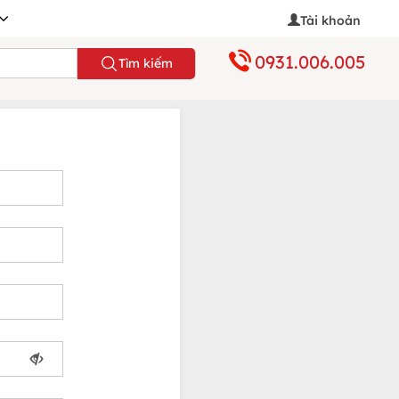
Tài khoản
0931.006.005
Tìm kiếm