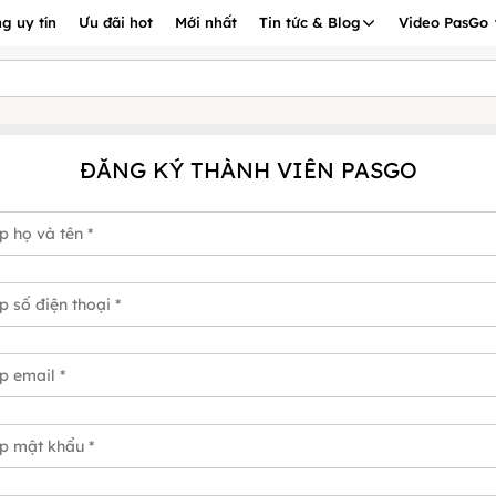
g uy tín
Ưu đãi hot
Mới nhất
Tin tức & Blog
Video PasGo
ĐĂNG KÝ THÀNH VIÊN PASGO