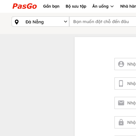
Gần bạn
Bộ sưu tập
Ăn uống
Nhà hàn