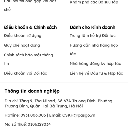
Câu hỏi thường gặp khi đặt
Khám phá các Bộ sưu tập
chỗ
Điều khoản & Chính sách
Dành cho Kinh doanh
Điều khoản sử dụng
Trung tâm hỗ trợ Đối tác
Quy chế hoạt động
Hướng dẫn nhà hàng hợp
tác
Chính sách bảo mật thông
tin
Nhà hàng đăng ký hợp tác
Điều khoản với Đối tác
Liên hệ về Đầu tư & Hợp tác
Thông tin doanh nghiệp
Địa chỉ: Tầng 9, Tòa Minori, Số 67A Trương Định, Phường
Trương Định, Quận Hai Bà Trưng, Hà Nội
Hotline: 0931.006.005 | Email:
CSKH@pasgo.vn
Mã số thuế: 0106329034