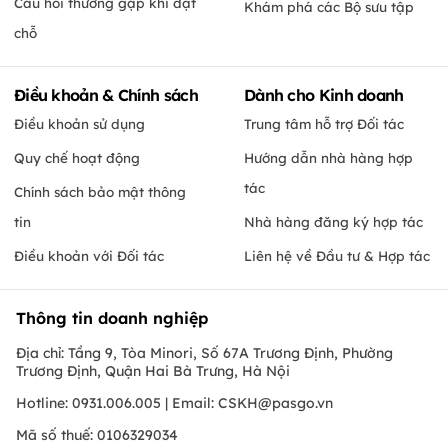
Câu hỏi thường gặp khi đặt
Khám phá các Bộ sưu tập
chỗ
Điều khoản & Chính sách
Dành cho Kinh doanh
Điều khoản sử dụng
Trung tâm hỗ trợ Đối tác
Quy chế hoạt động
Hướng dẫn nhà hàng hợp
tác
Chính sách bảo mật thông
tin
Nhà hàng đăng ký hợp tác
Điều khoản với Đối tác
Liên hệ về Đầu tư & Hợp tác
Thông tin doanh nghiệp
Địa chỉ: Tầng 9, Tòa Minori, Số 67A Trương Định, Phường
Trương Định, Quận Hai Bà Trưng, Hà Nội
Hotline: 0931.006.005 | Email:
CSKH@pasgo.vn
Mã số thuế: 0106329034