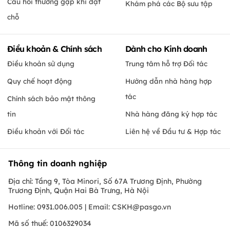
Câu hỏi thường gặp khi đặt
Khám phá các Bộ sưu tập
chỗ
Điều khoản & Chính sách
Dành cho Kinh doanh
Điều khoản sử dụng
Trung tâm hỗ trợ Đối tác
Quy chế hoạt động
Hướng dẫn nhà hàng hợp
tác
Chính sách bảo mật thông
tin
Nhà hàng đăng ký hợp tác
Điều khoản với Đối tác
Liên hệ về Đầu tư & Hợp tác
Thông tin doanh nghiệp
Địa chỉ: Tầng 9, Tòa Minori, Số 67A Trương Định, Phường
Trương Định, Quận Hai Bà Trưng, Hà Nội
Hotline: 0931.006.005 | Email:
CSKH@pasgo.vn
Mã số thuế: 0106329034