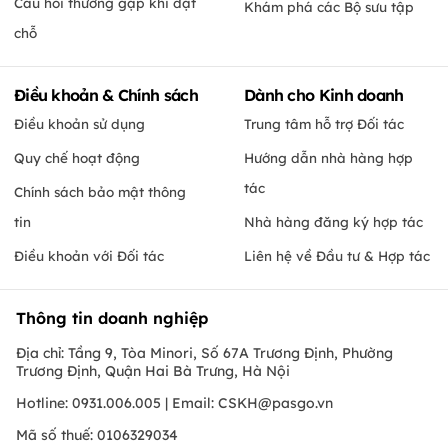
Câu hỏi thường gặp khi đặt
Khám phá các Bộ sưu tập
chỗ
Điều khoản & Chính sách
Dành cho Kinh doanh
Điều khoản sử dụng
Trung tâm hỗ trợ Đối tác
Quy chế hoạt động
Hướng dẫn nhà hàng hợp
tác
Chính sách bảo mật thông
tin
Nhà hàng đăng ký hợp tác
Điều khoản với Đối tác
Liên hệ về Đầu tư & Hợp tác
Thông tin doanh nghiệp
Địa chỉ: Tầng 9, Tòa Minori, Số 67A Trương Định, Phường
Trương Định, Quận Hai Bà Trưng, Hà Nội
Hotline: 0931.006.005 | Email:
CSKH@pasgo.vn
Mã số thuế: 0106329034