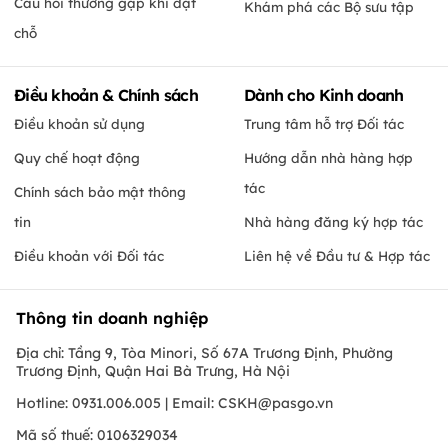
Câu hỏi thường gặp khi đặt
Khám phá các Bộ sưu tập
chỗ
Điều khoản & Chính sách
Dành cho Kinh doanh
Điều khoản sử dụng
Trung tâm hỗ trợ Đối tác
Quy chế hoạt động
Hướng dẫn nhà hàng hợp
tác
Chính sách bảo mật thông
tin
Nhà hàng đăng ký hợp tác
Điều khoản với Đối tác
Liên hệ về Đầu tư & Hợp tác
Thông tin doanh nghiệp
Địa chỉ: Tầng 9, Tòa Minori, Số 67A Trương Định, Phường
Trương Định, Quận Hai Bà Trưng, Hà Nội
Hotline: 0931.006.005 | Email:
CSKH@pasgo.vn
Mã số thuế: 0106329034