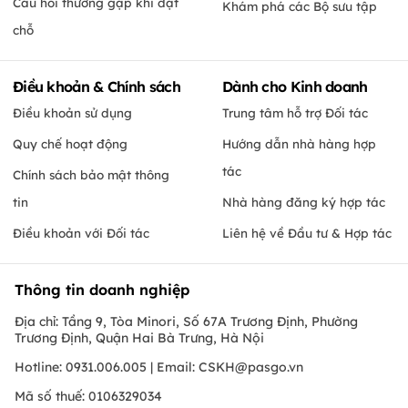
Câu hỏi thường gặp khi đặt
Khám phá các Bộ sưu tập
chỗ
Điều khoản & Chính sách
Dành cho Kinh doanh
Điều khoản sử dụng
Trung tâm hỗ trợ Đối tác
Quy chế hoạt động
Hướng dẫn nhà hàng hợp
tác
Chính sách bảo mật thông
tin
Nhà hàng đăng ký hợp tác
Điều khoản với Đối tác
Liên hệ về Đầu tư & Hợp tác
Thông tin doanh nghiệp
Địa chỉ: Tầng 9, Tòa Minori, Số 67A Trương Định, Phường
Trương Định, Quận Hai Bà Trưng, Hà Nội
Hotline: 0931.006.005 | Email:
CSKH@pasgo.vn
Mã số thuế: 0106329034