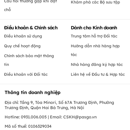
Câu hỏi thường gặp khi đặt
Khám phá các Bộ sưu tập
chỗ
Điều khoản & Chính sách
Dành cho Kinh doanh
Điều khoản sử dụng
Trung tâm hỗ trợ Đối tác
Quy chế hoạt động
Hướng dẫn nhà hàng hợp
tác
Chính sách bảo mật thông
tin
Nhà hàng đăng ký hợp tác
Điều khoản với Đối tác
Liên hệ về Đầu tư & Hợp tác
Thông tin doanh nghiệp
Địa chỉ: Tầng 9, Tòa Minori, Số 67A Trương Định, Phường
Trương Định, Quận Hai Bà Trưng, Hà Nội
Hotline: 0931.006.005 | Email:
CSKH@pasgo.vn
Mã số thuế: 0106329034