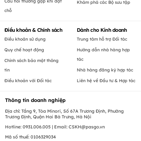
Câu hỏi thường gặp khi đặt
Khám phá các Bộ sưu tập
chỗ
Điều khoản & Chính sách
Dành cho Kinh doanh
Điều khoản sử dụng
Trung tâm hỗ trợ Đối tác
Quy chế hoạt động
Hướng dẫn nhà hàng hợp
tác
Chính sách bảo mật thông
tin
Nhà hàng đăng ký hợp tác
Điều khoản với Đối tác
Liên hệ về Đầu tư & Hợp tác
Thông tin doanh nghiệp
Địa chỉ: Tầng 9, Tòa Minori, Số 67A Trương Định, Phường
Trương Định, Quận Hai Bà Trưng, Hà Nội
Hotline: 0931.006.005 | Email:
CSKH@pasgo.vn
Mã số thuế: 0106329034