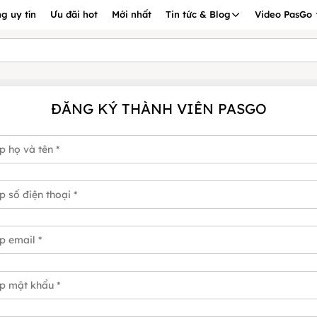
g uy tín
Ưu đãi hot
Mới nhất
Tin tức & Blog
Video PasGo
ĐĂNG KÝ THÀNH VIÊN PASGO