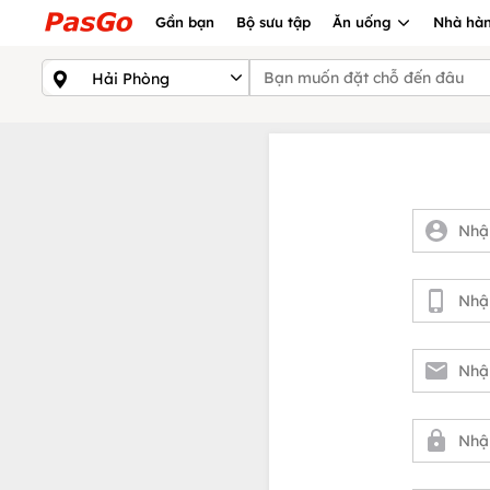
Gần bạn
Bộ sưu tập
Ăn uống
Nhà hàn