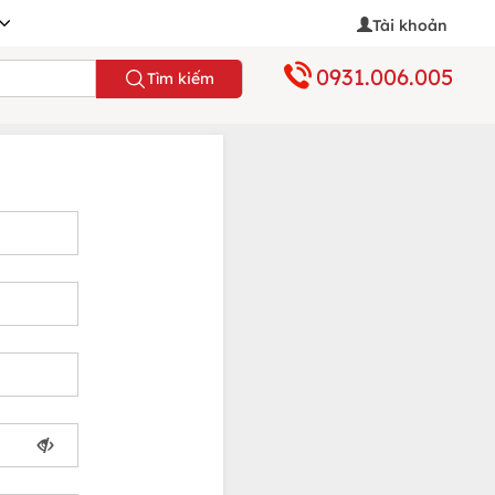
Tài khoản
0931.006.005
Tìm kiếm