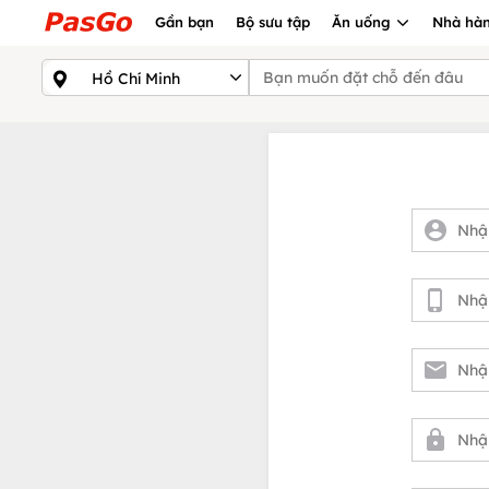
Gần bạn
Bộ sưu tập
Ăn uống
Nhà hàn