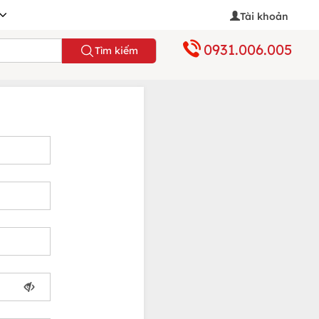
Tài khoản
0931.006.005
Tìm kiếm