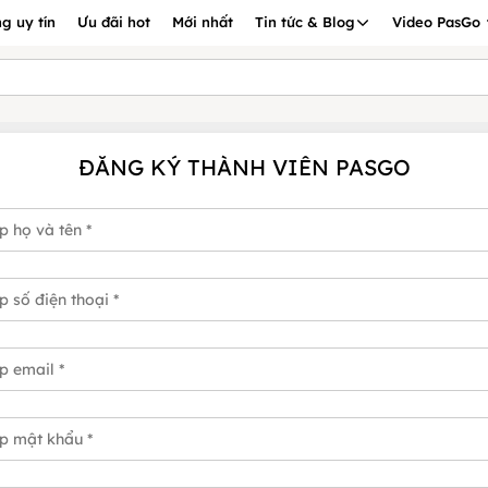
g uy tín
Ưu đãi hot
Mới nhất
Tin tức & Blog
Video PasGo
ĐĂNG KÝ THÀNH VIÊN PASGO