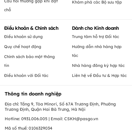
Câu hỏi thường gặp khi đặt
Khám phá các Bộ sưu tập
chỗ
Điều khoản & Chính sách
Dành cho Kinh doanh
Điều khoản sử dụng
Trung tâm hỗ trợ Đối tác
Quy chế hoạt động
Hướng dẫn nhà hàng hợp
tác
Chính sách bảo mật thông
tin
Nhà hàng đăng ký hợp tác
Điều khoản với Đối tác
Liên hệ về Đầu tư & Hợp tác
Thông tin doanh nghiệp
Địa chỉ: Tầng 9, Tòa Minori, Số 67A Trương Định, Phường
Trương Định, Quận Hai Bà Trưng, Hà Nội
Hotline: 0931.006.005 | Email:
CSKH@pasgo.vn
Mã số thuế: 0106329034