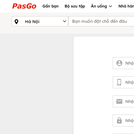
Gần bạn
Bộ sưu tập
Ăn uống
Nhà hàn