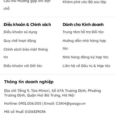
Câu hỏi thường gặp khi đặt
Khám phá các Bộ sưu tập
chỗ
Điều khoản & Chính sách
Dành cho Kinh doanh
Điều khoản sử dụng
Trung tâm hỗ trợ Đối tác
Quy chế hoạt động
Hướng dẫn nhà hàng hợp
tác
Chính sách bảo mật thông
tin
Nhà hàng đăng ký hợp tác
Điều khoản với Đối tác
Liên hệ về Đầu tư & Hợp tác
Thông tin doanh nghiệp
Địa chỉ: Tầng 9, Tòa Minori, Số 67A Trương Định, Phường
Trương Định, Quận Hai Bà Trưng, Hà Nội
Hotline: 0931.006.005 | Email:
CSKH@pasgo.vn
Mã số thuế: 0106329034