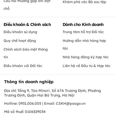
Câu hỏi thường gặp khi đặt
Khám phá các Bộ sưu tập
chỗ
Điều khoản & Chính sách
Dành cho Kinh doanh
Điều khoản sử dụng
Trung tâm hỗ trợ Đối tác
Quy chế hoạt động
Hướng dẫn nhà hàng hợp
tác
Chính sách bảo mật thông
tin
Nhà hàng đăng ký hợp tác
Điều khoản với Đối tác
Liên hệ về Đầu tư & Hợp tác
Thông tin doanh nghiệp
Địa chỉ: Tầng 9, Tòa Minori, Số 67A Trương Định, Phường
Trương Định, Quận Hai Bà Trưng, Hà Nội
Hotline: 0931.006.005 | Email:
CSKH@pasgo.vn
Mã số thuế: 0106329034