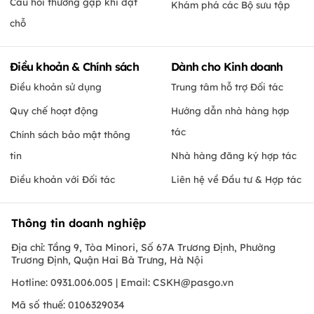
Câu hỏi thường gặp khi đặt
Khám phá các Bộ sưu tập
chỗ
Điều khoản & Chính sách
Dành cho Kinh doanh
Điều khoản sử dụng
Trung tâm hỗ trợ Đối tác
Quy chế hoạt động
Hướng dẫn nhà hàng hợp
tác
Chính sách bảo mật thông
tin
Nhà hàng đăng ký hợp tác
Điều khoản với Đối tác
Liên hệ về Đầu tư & Hợp tác
Thông tin doanh nghiệp
Địa chỉ: Tầng 9, Tòa Minori, Số 67A Trương Định, Phường
Trương Định, Quận Hai Bà Trưng, Hà Nội
Hotline: 0931.006.005 | Email:
CSKH@pasgo.vn
Mã số thuế: 0106329034