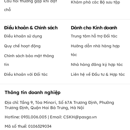
Câu hỏi thường gặp khi đặt
Khám phá các Bộ sưu tập
chỗ
Điều khoản & Chính sách
Dành cho Kinh doanh
Điều khoản sử dụng
Trung tâm hỗ trợ Đối tác
Quy chế hoạt động
Hướng dẫn nhà hàng hợp
tác
Chính sách bảo mật thông
tin
Nhà hàng đăng ký hợp tác
Điều khoản với Đối tác
Liên hệ về Đầu tư & Hợp tác
Thông tin doanh nghiệp
Địa chỉ: Tầng 9, Tòa Minori, Số 67A Trương Định, Phường
Trương Định, Quận Hai Bà Trưng, Hà Nội
Hotline: 0931.006.005 | Email:
CSKH@pasgo.vn
Mã số thuế: 0106329034