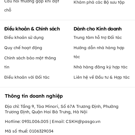
Câu hỏi thường gặp khi đặt
Khám phá các Bộ sưu tập
chỗ
Điều khoản & Chính sách
Dành cho Kinh doanh
Điều khoản sử dụng
Trung tâm hỗ trợ Đối tác
Quy chế hoạt động
Hướng dẫn nhà hàng hợp
tác
Chính sách bảo mật thông
tin
Nhà hàng đăng ký hợp tác
Điều khoản với Đối tác
Liên hệ về Đầu tư & Hợp tác
Thông tin doanh nghiệp
Địa chỉ: Tầng 9, Tòa Minori, Số 67A Trương Định, Phường
Trương Định, Quận Hai Bà Trưng, Hà Nội
Hotline: 0931.006.005 | Email:
CSKH@pasgo.vn
Mã số thuế: 0106329034