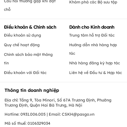
Câu hỏi thường gặp khi đặt
Khám phá các Bộ sưu tập
chỗ
Điều khoản & Chính sách
Dành cho Kinh doanh
Điều khoản sử dụng
Trung tâm hỗ trợ Đối tác
Quy chế hoạt động
Hướng dẫn nhà hàng hợp
tác
Chính sách bảo mật thông
tin
Nhà hàng đăng ký hợp tác
Điều khoản với Đối tác
Liên hệ về Đầu tư & Hợp tác
Thông tin doanh nghiệp
Địa chỉ: Tầng 9, Tòa Minori, Số 67A Trương Định, Phường
Trương Định, Quận Hai Bà Trưng, Hà Nội
Hotline: 0931.006.005 | Email:
CSKH@pasgo.vn
Mã số thuế: 0106329034