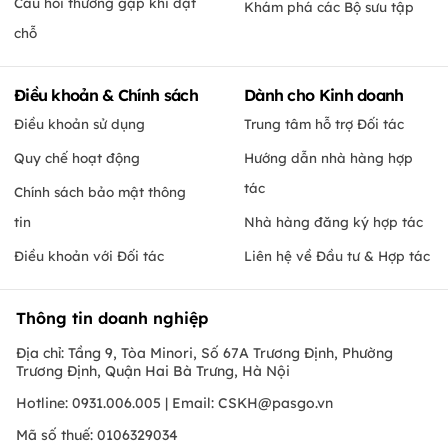
Câu hỏi thường gặp khi đặt
Khám phá các Bộ sưu tập
chỗ
Điều khoản & Chính sách
Dành cho Kinh doanh
Điều khoản sử dụng
Trung tâm hỗ trợ Đối tác
Quy chế hoạt động
Hướng dẫn nhà hàng hợp
tác
Chính sách bảo mật thông
tin
Nhà hàng đăng ký hợp tác
Điều khoản với Đối tác
Liên hệ về Đầu tư & Hợp tác
Thông tin doanh nghiệp
Địa chỉ: Tầng 9, Tòa Minori, Số 67A Trương Định, Phường
Trương Định, Quận Hai Bà Trưng, Hà Nội
Hotline: 0931.006.005 | Email:
CSKH@pasgo.vn
Mã số thuế: 0106329034