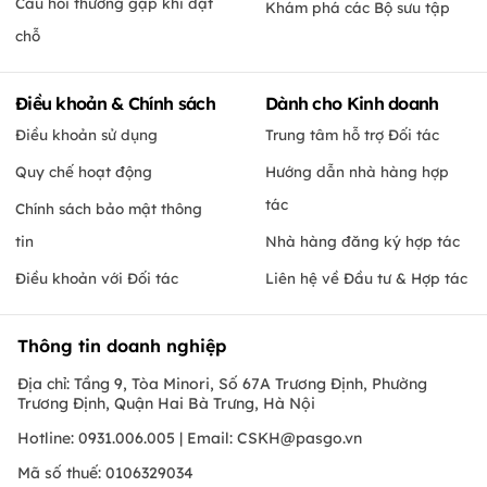
Câu hỏi thường gặp khi đặt
Khám phá các Bộ sưu tập
chỗ
Điều khoản & Chính sách
Dành cho Kinh doanh
Điều khoản sử dụng
Trung tâm hỗ trợ Đối tác
Quy chế hoạt động
Hướng dẫn nhà hàng hợp
tác
Chính sách bảo mật thông
tin
Nhà hàng đăng ký hợp tác
Điều khoản với Đối tác
Liên hệ về Đầu tư & Hợp tác
Thông tin doanh nghiệp
Địa chỉ: Tầng 9, Tòa Minori, Số 67A Trương Định, Phường
Trương Định, Quận Hai Bà Trưng, Hà Nội
Hotline: 0931.006.005 | Email:
CSKH@pasgo.vn
Mã số thuế: 0106329034