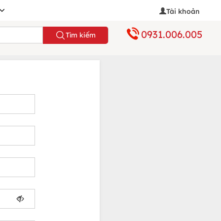
Tài khoản
0931.006.005
Tìm kiếm