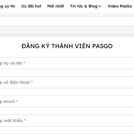
g uy tín
Ưu đãi hot
Mới nhất
Tin tức & Blog
Video PasGo
ĐĂNG KÝ THÀNH VIÊN PASGO