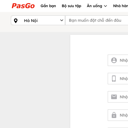
Gần bạn
Bộ sưu tập
Ăn uống
Nhà hàn