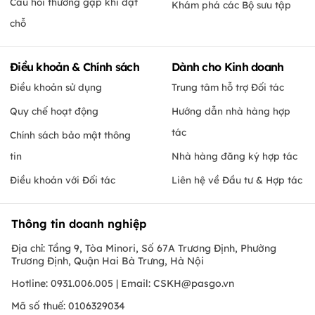
Câu hỏi thường gặp khi đặt
Khám phá các Bộ sưu tập
chỗ
Điều khoản & Chính sách
Dành cho Kinh doanh
Điều khoản sử dụng
Trung tâm hỗ trợ Đối tác
Quy chế hoạt động
Hướng dẫn nhà hàng hợp
tác
Chính sách bảo mật thông
tin
Nhà hàng đăng ký hợp tác
Điều khoản với Đối tác
Liên hệ về Đầu tư & Hợp tác
Thông tin doanh nghiệp
Địa chỉ: Tầng 9, Tòa Minori, Số 67A Trương Định, Phường
Trương Định, Quận Hai Bà Trưng, Hà Nội
Hotline: 0931.006.005 | Email:
CSKH@pasgo.vn
Mã số thuế: 0106329034