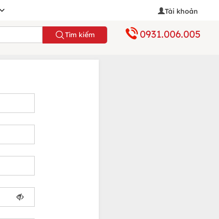
Tài khoản
0931.006.005
Tìm kiếm