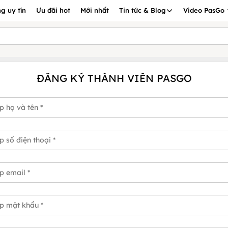
g uy tín
Ưu đãi hot
Mới nhất
Tin tức & Blog
Video PasGo
ĐĂNG KÝ THÀNH VIÊN PASGO