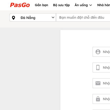
Gần bạn
Bộ sưu tập
Ăn uống
Nhà hàn