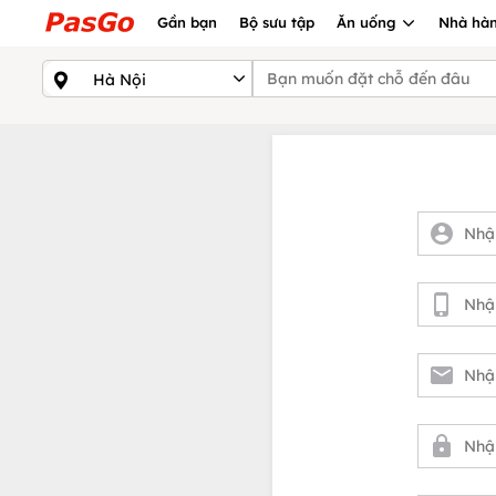
Gần bạn
Bộ sưu tập
Ăn uống
Nhà hàn