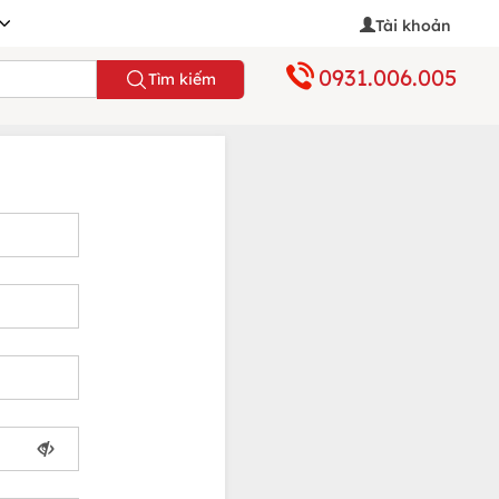
Tài khoản
0931.006.005
Tìm kiếm