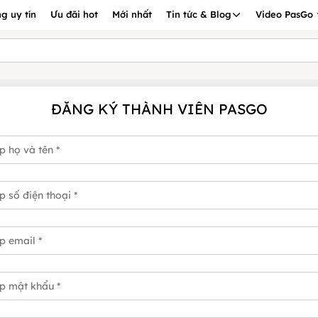
g uy tín
Ưu đãi hot
Mới nhất
Tin tức & Blog
Video PasGo
ĐĂNG KÝ THÀNH VIÊN PASGO