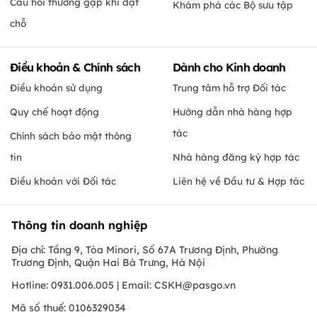
Câu hỏi thường gặp khi đặt
Khám phá các Bộ sưu tập
chỗ
Điều khoản & Chính sách
Dành cho Kinh doanh
Điều khoản sử dụng
Trung tâm hỗ trợ Đối tác
Quy chế hoạt động
Hướng dẫn nhà hàng hợp
tác
Chính sách bảo mật thông
tin
Nhà hàng đăng ký hợp tác
Điều khoản với Đối tác
Liên hệ về Đầu tư & Hợp tác
Thông tin doanh nghiệp
Địa chỉ: Tầng 9, Tòa Minori, Số 67A Trương Định, Phường
Trương Định, Quận Hai Bà Trưng, Hà Nội
Hotline: 0931.006.005 | Email:
CSKH@pasgo.vn
Mã số thuế: 0106329034