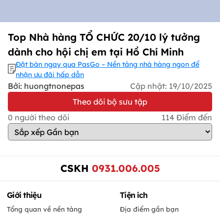
Top Nhà hàng TỔ CHỨC 20/10 lý tưởng
dành cho hội chị em tại Hồ Chí Minh
Đặt bàn ngay qua PasGo – Nền tảng nhà hàng ngon để
nhận ưu đãi hấp dẫn
Bởi: huongtnonepas
Cập nhật:
19/10/2025
Theo dõi bộ sưu tập
0
người theo dõi
114
Điểm đến
CSKH
0931.006.005
Giới thiệu
Tiện ích
Tổng quan về nền tảng
Địa điểm gần bạn