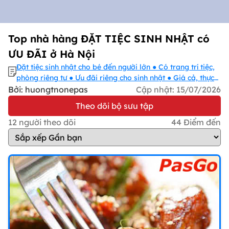
Top nhà hàng ĐẶT TIỆC SINH NHẬT có
ƯU ĐÃI ở Hà Nội
Đặt tiệc sinh nhật cho bé đến người lớn ● Có trang trí tiệc,
phòng riêng tư ● Ưu đãi riêng cho sinh nhật ● Giá cả, thực
đơn đa dạng!
Bởi: huongtnonepas
Cập nhật:
15/07/2026
Theo dõi bộ sưu tập
12
người theo dõi
44
Điểm đến