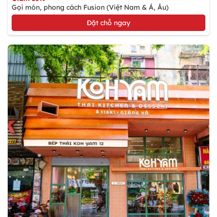
Gọi món, phong cách Fusion (Việt Nam & Á, Âu)
Đặt chỗ ngay