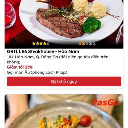
GRILLE6 Steakhouse - Hào Nam
184 Hào Nam, Q. Đống Đa (đối diện ga tàu điện trên
không)
Giảm tới 23%
Gọi món Âu (phong cách Pháp)
Đặt chỗ ngay