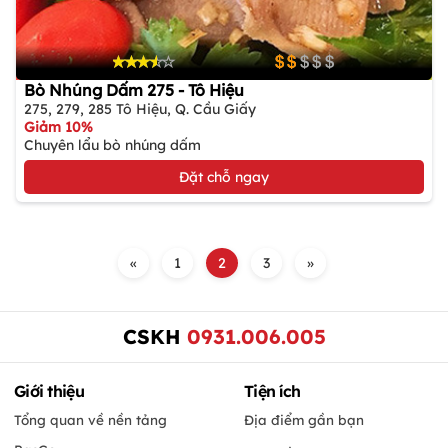
Bò Nhúng Dấm 275 - Tô Hiệu
275, 279, 285 Tô Hiệu, Q. Cầu Giấy
Giảm
10%
Chuyên lẩu bò nhúng dấm
Đặt chỗ ngay
«
1
2
3
»
CSKH
0931.006.005
Giới thiệu
Tiện ích
Tổng quan về nền tảng
Địa điểm gần bạn