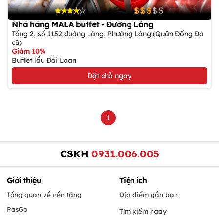
Nhà hàng MALA buffet - Đường Láng
Tầng 2, số 1152 đường Láng, Phường Láng (Quận Đống Đa
cũ)
Giảm 10%
Buffet lẩu Đài Loan
Đặt chỗ ngay
1
CSKH
0931.006.005
Giới thiệu
Tiện ích
Tổng quan về nền tảng
Địa điểm gần bạn
PasGo
Tìm kiếm ngay