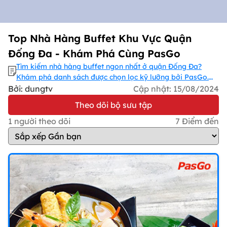
Top Nhà Hàng Buffet Khu Vực Quận
Đống Đa - Khám Phá Cùng PasGo
Tìm kiếm nhà hàng buffet ngon nhất ở quận Đống Đa?
Khám phá danh sách được chọn lọc kỹ lưỡng bởi PasGo.
Thưởng thức ẩm thực đa dạng, không gian thoải mái và
Bởi: dungtv
Cập nhật:
15/08/2024
dịch vụ tuyệt vời. Hãy để PasGo giúp bạn lựa chọn điểm
Theo dõi bộ sưu tập
đến lý tưởng cho bữa tiệc buffet hoàn hảo!
1
người theo dõi
7
Điểm đến