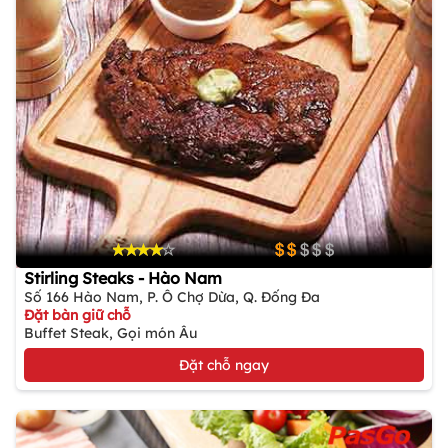
Stirling Steaks - Hào Nam
Số 166 Hào Nam, P. Ô Chợ Dừa, Q. Đống Đa
Đặt bàn giữ chỗ
Buffet Steak, Gọi món Âu
Đặt chỗ ngay