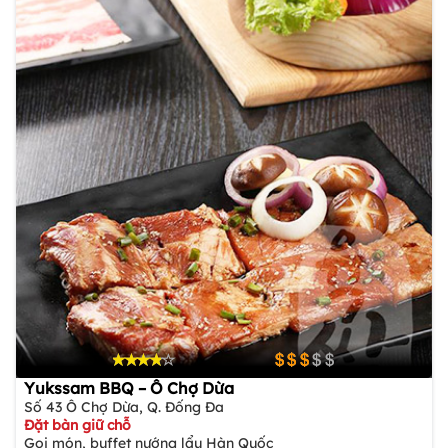
Yukssam BBQ – Ô Chợ Dừa
Số 43 Ô Chợ Dừa, Q. Đống Đa
Đặt bàn giữ chỗ
Gọi món, buffet nướng lẩu Hàn Quốc