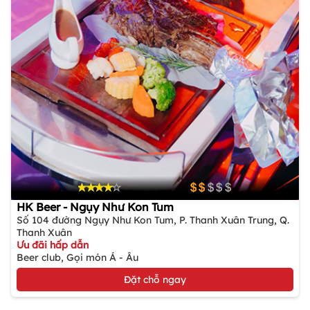
HK Beer - Ngụy Như Kon Tum
Số 104 đường Ngụy Như Kon Tum, P. Thanh Xuân Trung, Q.
Thanh Xuân
Ưu đãi hấp dẫn
Beer club, Gọi món Á - Âu
Đặt chỗ ngay