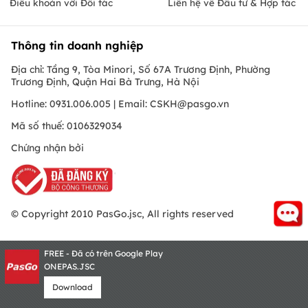
Điều khoản với Đối tác
Liên hệ về Đầu tư & Hợp tác
Thông tin doanh nghiệp
Địa chỉ: Tầng 9, Tòa Minori, Số 67A Trương Định, Phường
Trương Định, Quận Hai Bà Trưng, Hà Nội
Hotline: 0931.006.005 | Email:
CSKH@pasgo.vn
Mã số thuế: 0106329034
Chứng nhận bởi
© Copyright 2010 PasGo.jsc, All rights reserved
FREE - Đã có trên Google Play
ONEPAS.JSC
Download