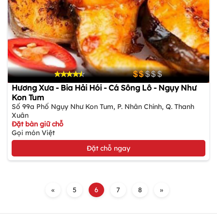
Hương Xưa - Bia Hải Hói - Cá Sông Lô - Ngụy Như
Kon Tum
Số 99a Phố Ngụy Như Kon Tum, P. Nhân Chính, Q. Thanh
Xuân
Đặt bàn giữ chỗ
Gọi món Việt
Đặt chỗ ngay
«
5
6
7
8
»