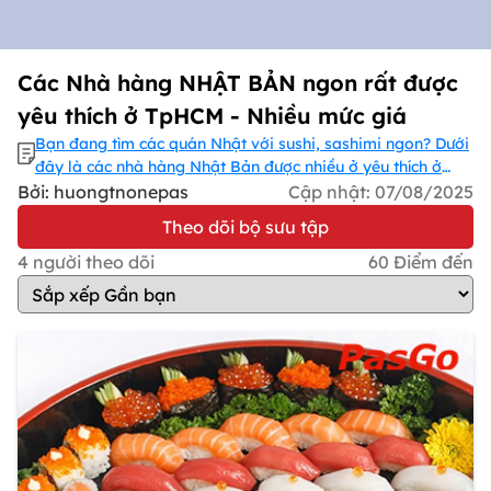
Các Nhà hàng NHẬT BẢN ngon rất được
yêu thích ở TpHCM - Nhiều mức giá
Bạn đang tìm các quán Nhật với sushi, sashimi ngon? Dưới
đây là các nhà hàng Nhật Bản được nhiều ở yêu thích ở
TpHCM cho bạn lựa chọn. Các món ăn đặc trưng hương vị
Bởi: huongtnonepas
Cập nhật:
07/08/2025
Nhật Bản, từ quán Nhật bình dân đến sang trọng. Phù hợp
Theo dõi bộ sưu tập
đi ăn bạn bè hay tiếp khách công ty,... Khám phá và đặt
bàn PasGo ngay để nhận ưu đãi mới nhất nha!
4
người theo dõi
60
Điểm đến