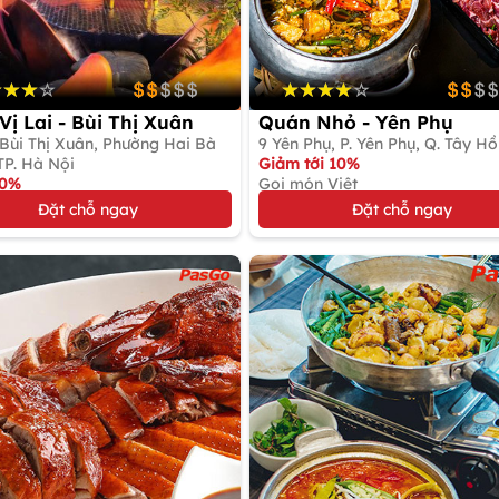
Vị Lai - Bùi Thị Xuân
Quán Nhỏ - Yên Phụ
 Bùi Thị Xuân, Phường Hai Bà
9 Yên Phụ, P. Yên Phụ, Q. Tây Hồ
TP. Hà Nội
Giảm tới 10%
10%
Gọi món Việt
 & Gọi món Chay
Đặt chỗ ngay
Đặt chỗ ngay