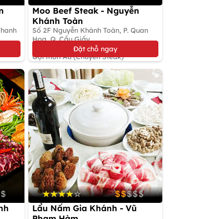
n
Moo Beef Steak - Nguyễn
Khánh Toàn
Thanh
Số 2F Nguyễn Khánh Toàn, P. Quan
Hoa, Q. Cầu Giấy
Giảm 5%
Đặt chỗ ngay
Gọi món Âu (Chuyên Steak)
nh
Lẩu Nấm Gia Khánh - Vũ
Phạm Hàm