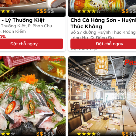
 - Lý Thường Kiệt
Chả Cá Hàng Sơn - Huỳn
 Thường Kiệt, P. Phan Chu
Thúc Kháng
Q. Hoàn Kiếm
Số 27 đường Huỳnh Thúc Kháng,
10%
Láng Hạ, Q. Đống Đa
n Á
Giảm tới 14%
Đặt chỗ ngay
Đặt chỗ ngay
Gọi món Việt