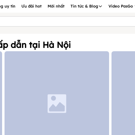
g uy tín
Ưu đãi hot
Mới nhất
Tin tức & Blog
Video PasGo
p dẫn tại Hà Nội