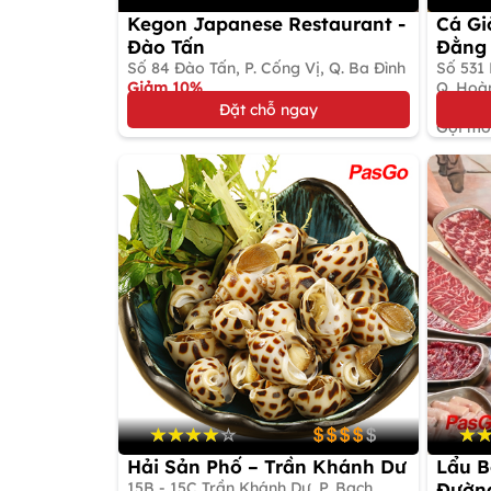
Kegon Japanese Restaurant -
Cá Gi
Đào Tấn
Đằng
Số 84 Đào Tấn, P. Cống Vị, Q. Ba Đình
Số 531
Giảm 10%
Q. Hoà
Gọi món Nhật Bản
Giảm 
Đặt chỗ ngay
Gọi mó
Hải Sản Phố – Trần Khánh Dư
Lẩu B
15B - 15C Trần Khánh Dư, P. Bạch
Đườn