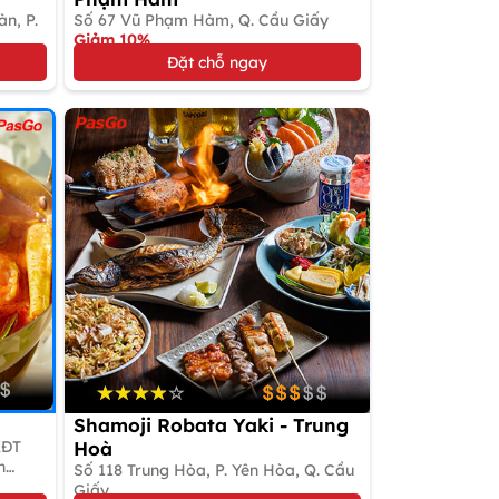
n, P.
Số 67 Vũ Phạm Hàm, Q. Cầu Giấy
Giảm 10%
Chuyên lẩu nấm
Đặt chỗ ngay
h
Shamoji Robata Yaki - Trung
KĐT
Hoà
n
Số 118 Trung Hòa, P. Yên Hòa, Q. Cầu
Giấy