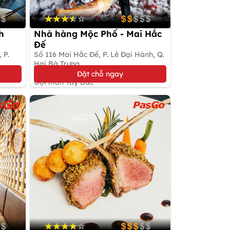
h
Nhà hàng Mộc Phố - Mai Hắc
Đế
 P.
Số 116 Mai Hắc Đế, P. Lê Đại Hành, Q.
Hai Bà Trưng
Giảm 5%
Đặt chỗ ngay
Gọi món Tây Bắc