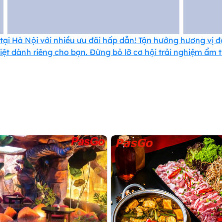
i Hà Nội với nhiều ưu đãi hấp dẫn! Tận hưởng hương vị đ
iệt dành riêng cho bạn. Đừng bỏ lỡ cơ hội trải nghiệm ẩm