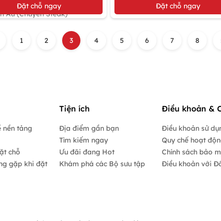
Gọi món Thái Lan
5%
Đặt chỗ ngay
Đặt chỗ ngay
n Âu (Chuyên Steak)
1
2
3
4
5
6
7
8
Tiện ích
Điều khoản & 
 nền tảng
Địa điểm gần bạn
Điều khoản sử dụ
Tìm kiếm ngay
Quy chế hoạt độ
ặt chỗ
Ưu đãi đang Hot
Chính sách bảo m
ng gặp khi đặt
Khám phá các Bộ sưu tập
Điều khoản với Đố