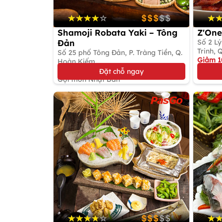
Shamoji Robata Yaki – Tông
Z'One
Đản
Số 2 Lý
Trinh, 
Số 25 phố Tông Đản, P. Tràng Tiền, Q.
Giảm 
Hoàn Kiếm
Gọi mó
Giảm 10%
Đặt chỗ ngay
Gọi món Nhật Bản