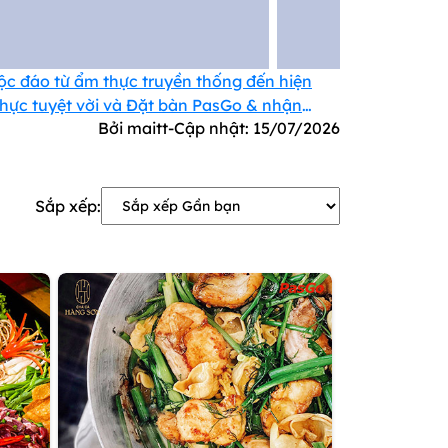
ộc đáo từ ẩm thực truyền thống đến hiện
 thực tuyệt vời và Đặt bàn PasGo & nhận
Bởi maitt
-
Cập nhật:
15/07/2026
Sắp xếp: