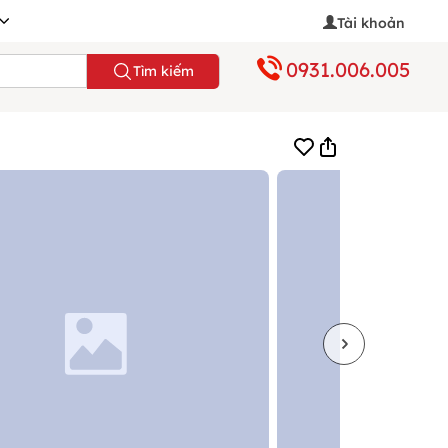
Tài khoản
0931.006.005
Tìm kiếm