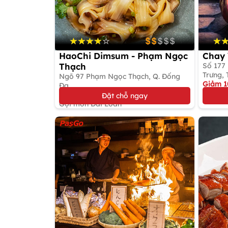
HaoChi Dimsum - Phạm Ngọc
Chay 
Thạch
Số 177
Trưng, 
Ngõ 97 Phạm Ngọc Thạch, Q. Đống
Giảm 
Đa
Buffet
Giảm 5%
Đặt chỗ ngay
Gọi món Đài Loan