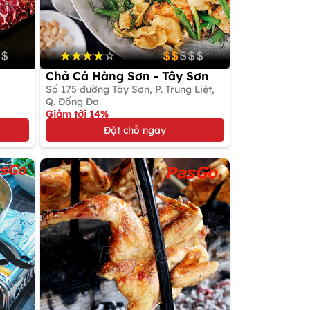
Chả Cá Hàng Sơn - Tây Sơn
Số 175 đường Tây Sơn, P. Trung Liệt,
Q. Đống Đa
Giảm tới 14%
Gọi món Việt (Chuyên chả cá)
Đặt chỗ ngay