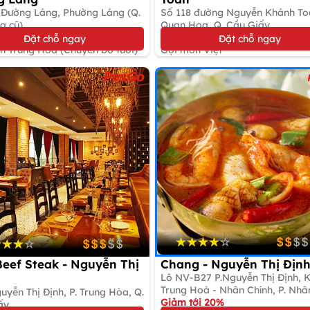
 Đường Láng, Phường Láng (Q.
Số 118 đường Nguyễn Khánh Toà
a cũ)
Quan Hoa, Q. Cầu Giấy
10%
Giảm tới 10%
Đặt chỗ ngay
Đặt chỗ ngay
n Trung Hoa (Chuyên bò tươi)
Gọi món Việt
eef Steak - Nguyễn Thị
Chang - Nguyễn Thị Địn
Lô NV-B27 P.Nguyễn Thị Định, 
Trung Hoà - Nhân Chính, P. Nhâ
yễn Thị Định, P. Trung Hòa, Q.
Chính, Q. Cầu Giấy
Giảm tới 20%
ấy