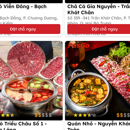
ò Viễn Đông - Bạch
Chả Cá Gia Nguyễn - Trầ
Khát Chân
 Bạch Đằng, P. Chương Dương,
Số 339 -341 Trần Khát Chân, P. 
n Kiếm
Nhàn, Q. Hai Bà Trưng
5%
Giảm tới 50%
Đặt chỗ ngay
Đặt chỗ ngay
n Việt
Chuyên món chả cá
ò Triều Châu Số 1 -
Quán Nhỏ - Nguyễn Khá
g Láng
Toàn