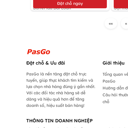
Giảm 10%
Giảm 
Đặt chỗ ngay
Buffet lẩu Đài Loan
Gọi mó
««
«
Đặt chỗ & Ưu đãi
Giới thiệu
PasGo là nền tảng đặt chỗ trực
Tổng quan về
tuyến, giúp thực khách tìm kiếm và
PasGo
lựa chọn nhà hàng đúng ý gần nhất.
Hướng dẫn đ
Với các đối tác nhà hàng sẽ dễ
Câu hỏi thườ
dàng và hiệu quả hơn để tăng
chỗ
doanh số, hiệu suất bán hàng!
THÔNG TIN DOANH NGHIỆP