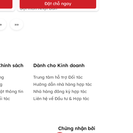
Giảm 10%
Đặt chỗ ngay
Gọi món Nhật Bản
»
»»
Chính sách
Dành cho Kinh doanh
ng
Trung tâm hỗ trợ Đối tác
ng
Hướng dẫn nhà hàng hợp tác
ật thông tin
Nhà hàng đăng ký hợp tác
i tác
Liên hệ về Đầu tư & Hợp tác
Chứng nhận bởi