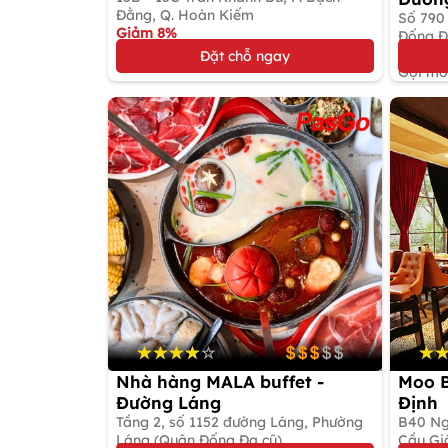
Đằng, Q. Hoàn Kiếm
Số 790
Giảm 8%
Đống Đ
Chuyên hải sản tươi sống
Giảm 
Đặt chỗ ngay
Gọi mó
Nhà hàng MALA buffet -
Moo B
Đường Láng
Định
Tầng 2, số 1152 đường Láng, Phường
B40 Ngu
Láng (Quận Đống Đa cũ)
Cầu Gi