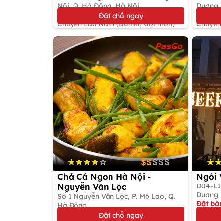
Nội, Q. Hà Đông, Hà Nội
Ưu đãi hấp dẫn
Giảm t
Đặt chỗ ngay
Chuyên Lẩu Nấm (Buffet, Gọi món)
Chuyên
Chả Cá Ngon Hà Nội -
Ngói 
Nguyễn Văn Lộc
D04-L19
Dương 
Số 1 Nguyễn Văn Lộc, P. Mộ Lao, Q.
Đặt bà
Hà Đông
Gọi mó
Đặt bàn giữ chỗ
Đặt chỗ ngay