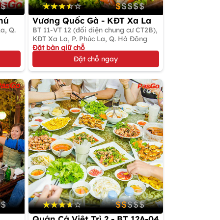
hú
Vương Quốc Gà - KĐT Xa La
a, Q.
BT 11-VT 12 (đối diện chung cư CT2B),
KĐT Xa La, P. Phúc La, Q. Hà Đông
Đặt bàn giữ chỗ
ng quê
Gọi món Việt (chuyên gà)
Đặt chỗ ngay
Quán Cá Việt Trì 2 - BT 12A-04