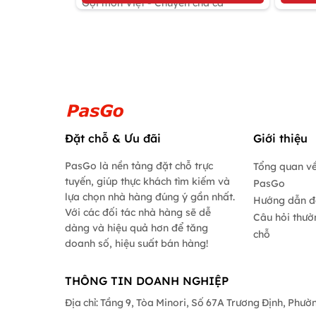
Gọi món Việt - Chuyên chả cá
Đặt chỗ & Ưu đãi
Giới thiệu
PasGo là nền tảng đặt chỗ trực
Tổng quan về
tuyến, giúp thực khách tìm kiếm và
PasGo
lựa chọn nhà hàng đúng ý gần nhất.
Hướng dẫn đ
Với các đối tác nhà hàng sẽ dễ
Câu hỏi thườ
dàng và hiệu quả hơn để tăng
chỗ
doanh số, hiệu suất bán hàng!
THÔNG TIN DOANH NGHIỆP
Địa chỉ: Tầng 9, Tòa Minori, Số 67A Trương Định, Phư