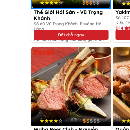
Thế Giới Hải Sản - Vũ Trọng
Yakim
Khánh
Số 107
Kiều C
Số 60 Vũ Trọng Khánh, Phường Hà
Đi 4 tín
Đông
Buffet
Giảm tới 50%
Đặt chỗ ngay
Hải sản tươi sống cao cấp, gọi món
Waha Beer Club - Nguyễn
Quán