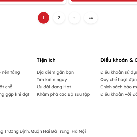
1
2
»
»»
Tiện ích
Điều khoản & 
 nền tảng
Địa điểm gần bạn
Điều khoản sử dụ
Tìm kiếm ngay
Quy chế hoạt độ
ặt chỗ
Ưu đãi đang Hot
Chính sách bảo m
ng gặp khi đặt
Khám phá các Bộ sưu tập
Điều khoản với Đố
ờng Trương Định, Quận Hai Bà Trưng, Hà Nội