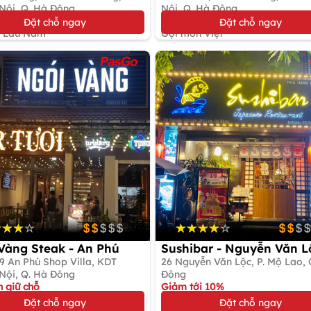
Dương Nội, Q. Hà Đông
Nội, Q. Hà Đông
ới 10%
Đặt bàn giữ chỗ
Đặt chỗ ngay
Đặt chỗ ngay
 Lẩu Nấm
Gọi món Việt
Vàng Steak - An Phú
Sushibar - Nguyễn Văn L
 An Phú Shop Villa, KDT
26 Nguyễn Văn Lộc, P. Mộ Lao, 
Nội, Q. Hà Đông
Đông
n giữ chỗ
Giảm tới 10%
n Fusion
Gọi món Nhật
Đặt chỗ ngay
Đặt chỗ ngay