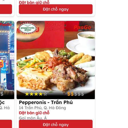
Đặt bàn giữ chỗ
Gọi Món Nướng Hàn Quốc
Đặt chỗ ngay
ộc
Pepperonis - Trần Phú
Q. Hà
14 Trần Phú, Q. Hà Đông
Đặt bàn giữ chỗ
Gọi món Âu, Á
Đặt chỗ ngay