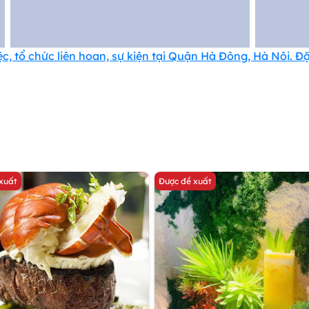
, tổ chức liên hoan, sự kiện tại Quận Hà Đông, Hà Nôi. Đ
xuất
Được đề xuất