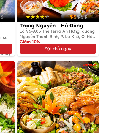
 -
Trạng Nguyên - Hà Đông
Lô V6-A05 The Terra An Hưng, đường
Nguyễn Thanh Bình, P. La Khê, Q. Hà
, số
Đông
Giảm 10%
Gọi món Việt
Đặt chỗ ngay
t Chay