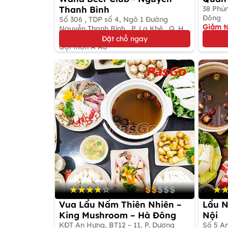
Thanh Bình
38 Phùn
Đông
Số 306 , TDP số 4, Ngõ 1 Đường
Giảm t
Nguyễn Thanh Bình , P. La Khê , Q. Hà
Gọi mó
Đông
Đặt bàn giữ chỗ
Đặt chỗ ngay
Gọi món Á Âu
Vua Lẩu Nấm Thiên Nhiên –
Lẩu N
King Mushroom – Hà Đông
Nội
KĐT An Hưng, BT12 – 11, P. Dương
Số 5 A