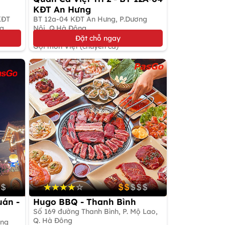
KĐT An Hưng
KĐT
BT 12a-04 KĐT An Hưng, P.Dương
ng
Nội, Q.Hà Đông
Đặt bàn giữ chỗ
Đặt chỗ ngay
Gọi món Việt (chuyên cá)
uán -
Hugo BBQ - Thanh Bình
Số 169 đường Thanh Bình, P. Mộ Lao,
Q. Hà Đông
ơng