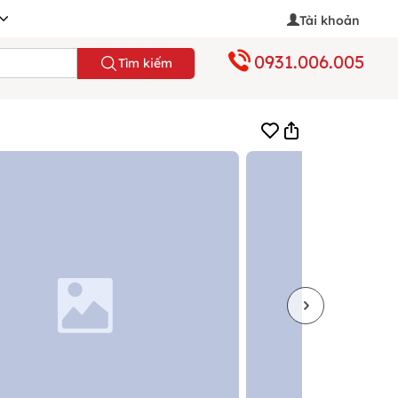
Tài khoản
0931.006.005
Tìm kiếm