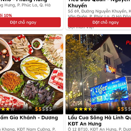
g Hưng, P. Phúc La, Q. Hà
Khuyến
Số 69, Đường Nguyễn Khuyến, 
ới 10%
Văn Quán, P. Phúc La, Q.Hà Đô
n Việt
Đặt bàn giữ chỗ
Đặt chỗ ngay
Đặt chỗ ngay
Gọi món Việt
ấm Gia Khánh - Dương
Lẩu Cua Sông Hà Linh Q
KĐT An Hưng
n Khang, KĐT Nam Cường, P.
Ô 12 BT10, KĐT An Hưng, P. Dư