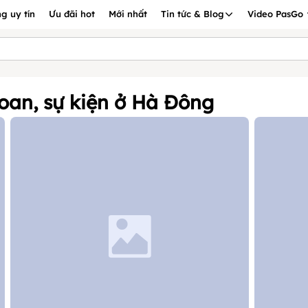
g uy tín
Ưu đãi hot
Mới nhất
Tin tức & Blog
Video PasGo
hoan, sự kiện ở Hà Đông