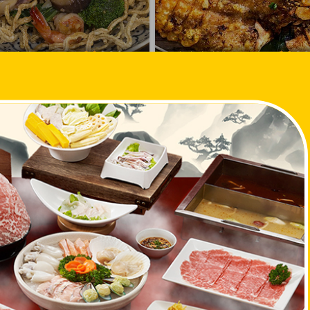
 Cơm - Crescent Mall
Chảo Cá - Crescent Mall
, Crescent Mall, 101 Tôn Dật
Tầng 5 Crescent Mall, Số 101 Tô
. Tân Phú, Q. 7
Tiên, P. Tân Phú, Q.7
 giữ chỗ
Đặt bàn giữ chỗ
n Việt
Gọi món Việt
Đặt chỗ ngay
Đặt chỗ ngay