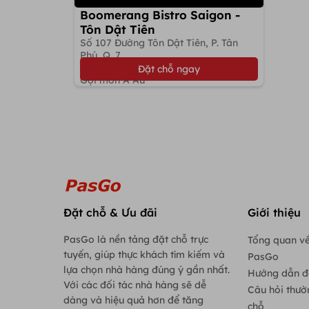
Boomerang Bistro Saigon -
Tôn Dật Tiên
Số 107 Đường Tôn Dật Tiên, P. Tân
Phú, Q. 7
Đặt bàn giữ chỗ
Đặt chỗ ngay
Gọi món Á Âu
Đặt chỗ & Ưu đãi
Giới thiệu
PasGo là nền tảng đặt chỗ trực
Tổng quan về
tuyến, giúp thực khách tìm kiếm và
PasGo
lựa chọn nhà hàng đúng ý gần nhất.
Hướng dẫn đ
Với các đối tác nhà hàng sẽ dễ
Câu hỏi thườ
dàng và hiệu quả hơn để tăng
chỗ