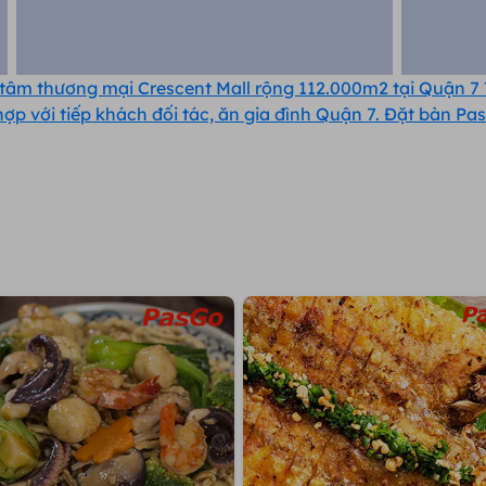
âm thương mại Crescent Mall rộng 112.000m2 tại Quận 7 
ợp với tiếp khách đối tác, ăn gia đình Quận 7. Đặt bàn P