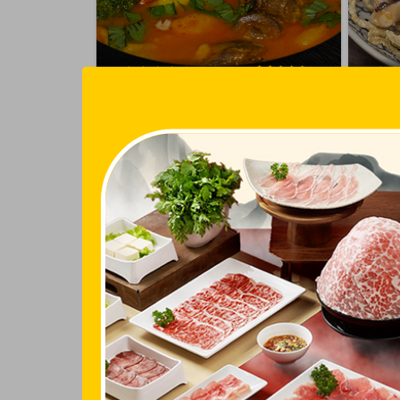
Ẩm Thực Chay Tuệ - Nguyễn
Trống
Bính
Tầng 05
Tiên, P
Số 101 Nguyễn Bính, P. Tân Phong, Q.
Đặt bàn
7
Gọi mó
Giảm 10%
Đặt chỗ ngay
Gọi món chay, Buffet chay