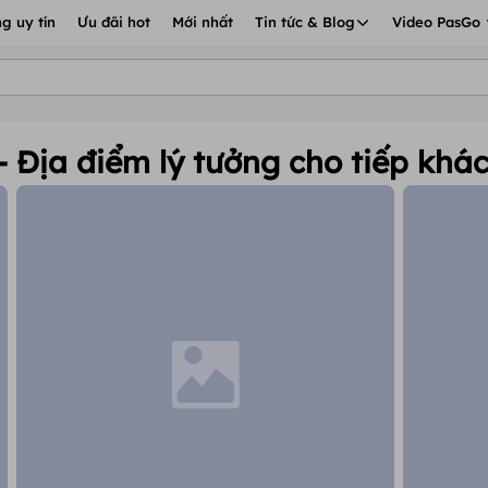
g uy tín
Ưu đãi hot
Mới nhất
Tin tức & Blog
Video PasGo
 Địa điểm lý tưởng cho tiếp khác