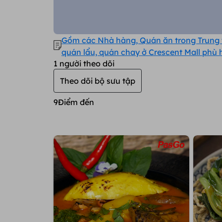
Gồm các Nhà hàng, Quán ăn trong Trung t
quán lẩu, quán chay ở Crescent Mall phù h
1
người theo dõi
đãi tốt nha!
Theo dõi bộ sưu tập
9
Điểm đến