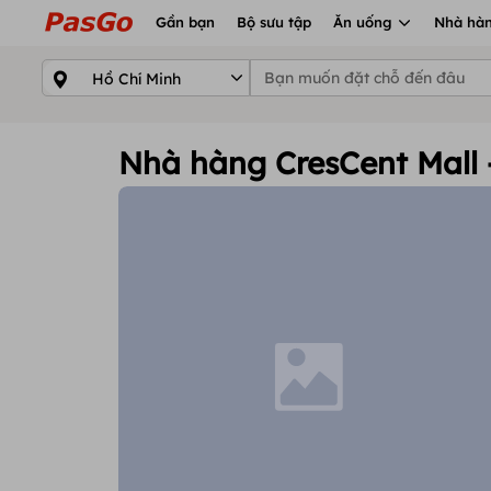
Gần bạn
Bộ sưu tập
Ăn uống
Nhà hàn
Nhà hàng CresCent Mall -