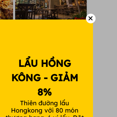
Kingscross - Tôn Dật Tiên
n Dật
CR1 - 11&12, 103 Tôn Dật Tiên, P. Tân
Phú, Q. 7
Giảm 50%
Gọi món Âu
Đặt chỗ ngay
LẨU HỒNG
KÔNG - GIẢM
8%
Thiên đường lẩu
Hongkong với 80 món