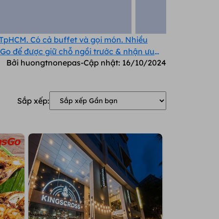
TpHCM. Có cả buffet và gọi món. Nhiều
asGo để được giữ chỗ ngồi trước & nhận ưu
Bởi huongtnonepas
-
Cập nhật:
16/10/2024
Sắp xếp: