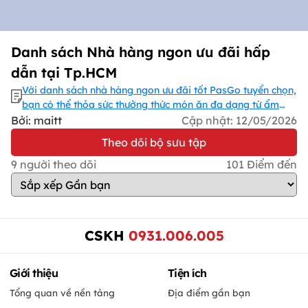
Danh sách Nhà hàng ngon ưu đãi hấp
dẫn tại Tp.HCM
Với danh sách nhà hàng ngon ưu đãi tốt PasGo tuyển chọn,
bạn có thể thỏa sức thưởng thức món ăn đa dạng từ ẩm
thực truyền thống đến hiện đại, cùng các chương trình
Bởi: maitt
Cập nhật:
12/05/2026
khuyến mãi hấp dẫn. Cơ hội trải nghiệm ẩm thực với
Theo dõi bộ sưu tập
khuyến mại hấp dẫn đang chờ bạn, đặt bàn PasGo & nhận
ngay ưu đãi!
9
người theo dõi
101
Điểm đến
CSKH
0931.006.005
Giới thiệu
Tiện ích
Tổng quan về nền tảng
Địa điểm gần bạn