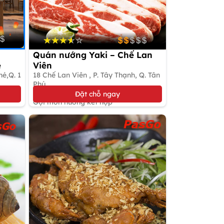
Quán nướng Yaki – Chế Lan
ệ
Viên
hé,Q. 1
18 Chế Lan Viên , P. Tây Thạnh, Q. Tân
Phú
Đặt bàn giữ chỗ
Đặt chỗ ngay
Gọi món nướng kết hợp