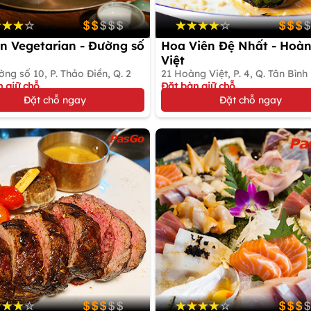
n Vegetarian - Đường số
Hoa Viên Đệ Nhất - Hoà
Việt
ng số 10, P. Thảo Điền, Q. 2
21 Hoàng Việt, P. 4, Q. Tân Bình
 giữ chỗ
Đặt bàn giữ chỗ
n Chay
Gọi món Việt
Đặt chỗ ngay
Đặt chỗ ngay