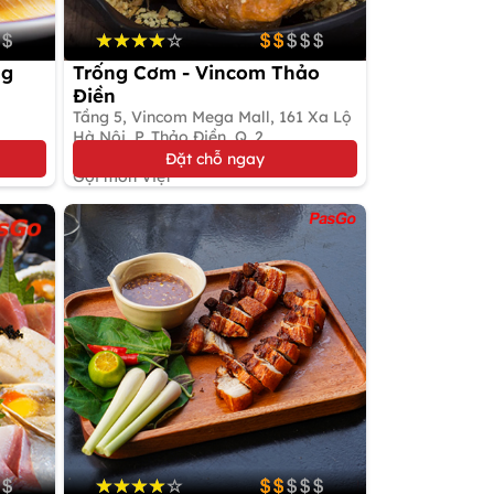
ng
Trống Cơm - Vincom Thảo
Điền
Tầng 5, Vincom Mega Mall, 161 Xa Lộ
Hà Nội, P. Thảo Điền, Q. 2
Đặt bàn giữ chỗ
Đặt chỗ ngay
Gọi món Việt