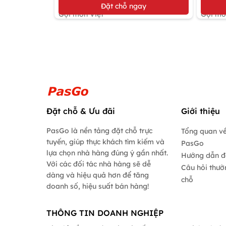
Đặt bàn giữ chỗ
Đặt bàn
Đặt chỗ ngay
Gọi món Việt
Gọi mó
Đặt chỗ & Ưu đãi
Giới thiệu
PasGo là nền tảng đặt chỗ trực
Tổng quan về
tuyến, giúp thực khách tìm kiếm và
PasGo
lựa chọn nhà hàng đúng ý gần nhất.
Hướng dẫn đ
Với các đối tác nhà hàng sẽ dễ
Câu hỏi thườ
dàng và hiệu quả hơn để tăng
chỗ
doanh số, hiệu suất bán hàng!
THÔNG TIN DOANH NGHIỆP