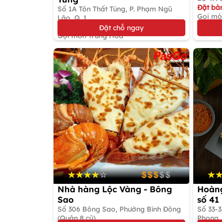
Đặt bàn
Số 1A Tôn Thất Tùng, P. Phạm Ngũ
Gọi mó
Lão, Q. 1
Đặt bàn giữ chỗ
Đặt chỗ ngay
Gọi món Trung Hoa
Nhà hàng Lộc Vàng - Bông
Hoàng
Sao
số 41
Số 306 Bông Sao, Phường Bình Đông
Số 33-3
(Quận 8 cũ)
Phong, 