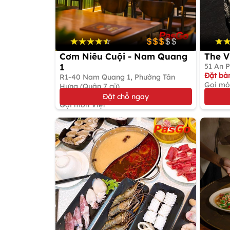
Cơm Niêu Cuội - Nam Quang
The V
1
51 An P
Đặt bàn
R1-40 Nam Quang 1, Phường Tân
Gọi mó
Hưng (Quận 7 cũ)
Đặt bàn giữ chỗ
Đặt chỗ ngay
Gọi món Việt