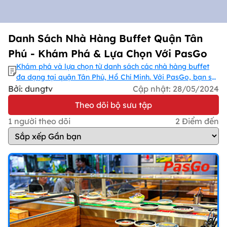
Danh Sách Nhà Hàng Buffet Quận Tân
Phú - Khám Phá & Lựa Chọn Với PasGo
Khám phá và lựa chọn từ danh sách các nhà hàng buffet
đa dạng tại quận Tân Phú, Hồ Chí Minh. Với PasGo, bạn sẽ
dễ dàng tìm thấy những địa điểm ẩm thực phong phú và
Bởi: dungtv
Cập nhật:
28/05/2024
trải nghiệm buffet tuyệt vời nhất. Tải ứng dụng ngay hôm
Theo dõi bộ sưu tập
nay để bắt đầu hành trình ẩm thực của bạn!
1
người theo dõi
2
Điểm đến