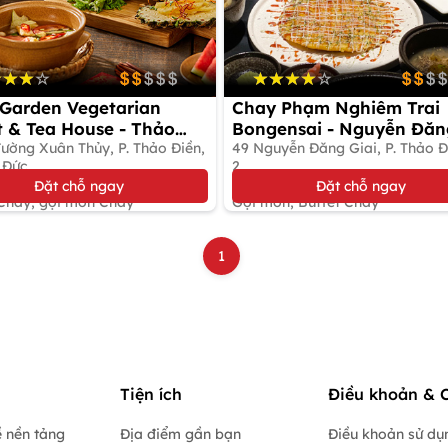
Garden Vegetarian
Chay Phạm Nghiêm Trai
t & Tea House - Thảo
Bongensai - Nguyễn Đăn
ường Xuân Thủy, P. Thảo Điền,
Giai
49 Nguyễn Đăng Giai, P. Thảo Đ
 Đức
2
10%
Giảm 10%
Đặt chỗ ngay
Đặt chỗ ngay
 Chay, gọi món Chay
Gọi món, Buffet Chay
1
Tiện ích
Điều khoản & 
 nền tảng
Địa điểm gần bạn
Điều khoản sử dụ