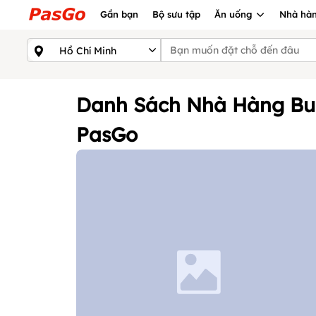
Gần bạn
Bộ sưu tập
Ăn uống
Nhà hàn
Danh Sách Nhà Hàng Buf
PasGo