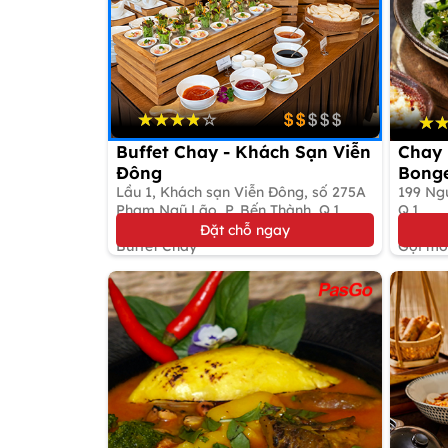
Buffet Chay - Khách Sạn Viễn
Chay 
Đông
Bonge
Lầu 1, Khách sạn Viễn Đông, số 275A
199 Ngu
Phạm Ngũ Lão, P. Bến Thành, Q.1
Q.1
Giảm 15%
Giảm 
Đặt chỗ ngay
Buffet Chay
Gọi mó