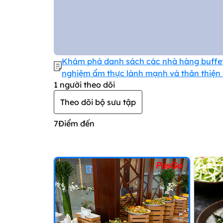
Khám phá danh sách các nhà hàng buffet 
nghiệm ẩm thực lành mạnh và thân thiện v
1
người theo dõi
Theo dõi bộ sưu tập
7
Điểm đến