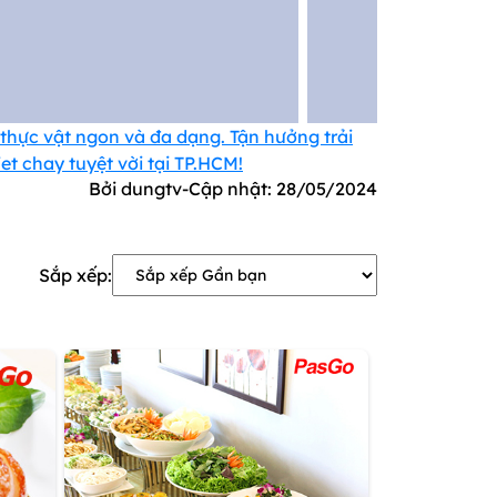
thực vật ngon và đa dạng. Tận hưởng trải
t chay tuyệt vời tại TP.HCM!
Bởi dungtv
-
Cập nhật:
28/05/2024
Sắp xếp: