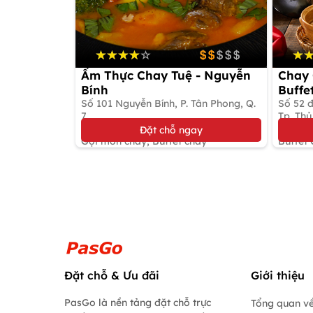
Ẩm Thực Chay Tuệ - Nguyễn
Chay 
Bính
Buffe
Số 101 Nguyễn Bính, P. Tân Phong, Q.
Điền
Số 52 đ
7
Tp. Thủ
Giảm 10%
Giảm 
Đặt chỗ ngay
Gọi món chay, Buffet chay
Buffet
Đặt chỗ & Ưu đãi
Giới thiệu
PasGo là nền tảng đặt chỗ trực
Tổng quan về