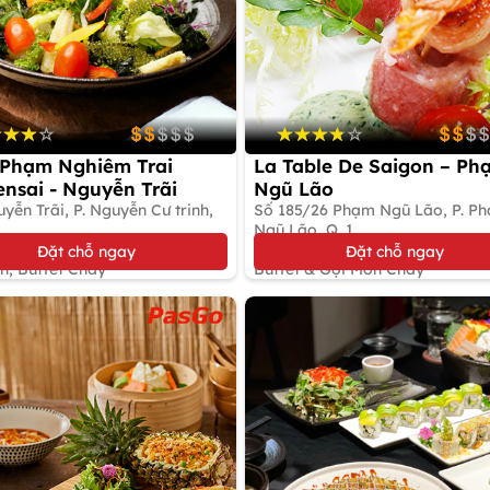
Phạm Nghiêm Trai
La Table De Saigon – Ph
nsai - Nguyễn Trãi
Ngũ Lão
yễn Trãi, P. Nguyễn Cư trinh,
Số 185/26 Phạm Ngũ Lão, P. P
Ngũ Lão, Q. 1
10%
Đặt bàn giữ chỗ
Đặt chỗ ngay
Đặt chỗ ngay
n, Buffet Chay
Buffet & Gọi Món Chay