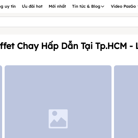
g uy tín
Ưu đãi hot
Mới nhất
Tin tức & Blog
Video PasGo
fet Chay Hấp Dẫn Tại Tp.HCM -