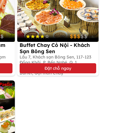
ạm
Buffet Chay Cỏ Nội - Khách
Sạn Bông Sen
hạm
Lầu 7, Khách sạn Bông Sen, 117-123
Đồng Khởi, P. Bến Nghé, Q. 1
Giảm 9%
Đặt chỗ ngay
Buffet, Gọi món Chay